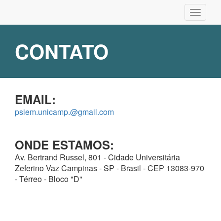
Pular
Toggle
para
navigati
o
conteúdo
CONTATO
principal
EMAIL:
psiem.unicamp.@gmail.com
ONDE ESTAMOS:
Av. Bertrand Russel, 801 - Cidade Universitária
Zeferino Vaz Campinas - SP - Brasil - CEP 13083-970
- Térreo - Bloco "D"