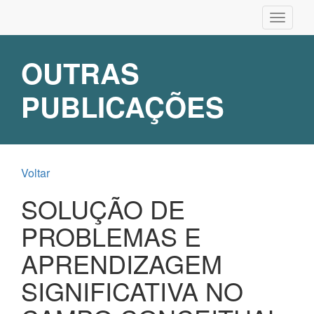
Pular
Toggle
para
navigati
o
conteúdo
OUTRAS
principal
PUBLICAÇÕES
Voltar
SOLUÇÃO DE
PROBLEMAS E
APRENDIZAGEM
SIGNIFICATIVA NO